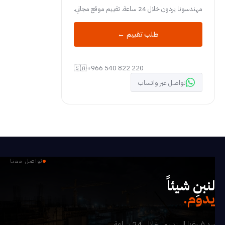
مهندسونا يردون خلال 24 ساعة. تقييم موقع مجاني.
طلب تقييم ←
🇸🇦
+966 540 822 220
تواصل عبر واتساب
تواصل معنا
لنبنِ شيئاً
يدوم.
يرد فريقنا الهندسي خلال 24 ساعة.