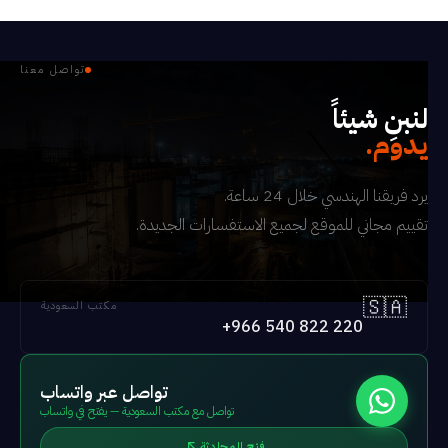
تواصل معنا
لنبنِ شيئاً
يدوم.
يرد فريقنا الهندسي خلال 24 ساعة.
تقييم مجاني للموقع لجميع الاستفسارات الجديدة.
🇸🇦
مكتب السعودية
+966 540 822 220
تواصل عبر واتساب
تواصل مع مكتب السعودية — يفتح في واتساب
فتح المحادثة