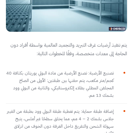
يتم تنفيذ أرضيات غرف التبريد والتجميد العالمية بواسطة أفراد دون
الحاجة إلى معدات متخصصة، وفقًا للخطوات التالية:
تصنيع الأرضية: تصنع الأرضية من مادة البولي يوريثان بكثافة 40
كجم/متر مكعب، يتم حقنها بين طبقتين: الأولى من الصاج
المجلفن المطلي بطلاء إلكتروستاتيكي، والثانية من البولي وود
بسُمك 13 مم.
إضافة طبقة حماية: يتم تغطية طبقة البولي وود بطبقة من الفيبر
جلاس بسُمك 2 – 4 مم، مما يخلق سطحًا غير أملس، يتيح
سهولة الشحن والتفريغ داخل الغرفة دون الخوف من انزلاق