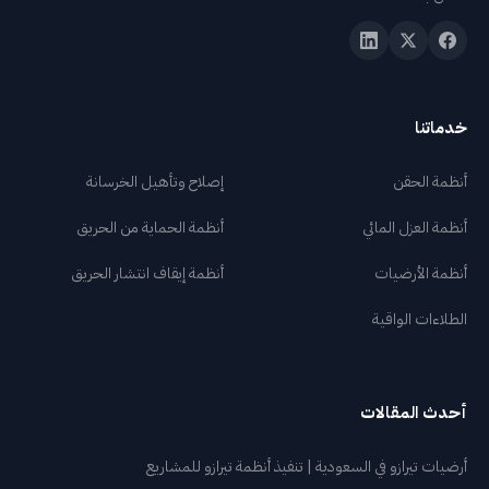
المدونة
اتصل بنا
خدماتنا
+966 540 822 220
🇸🇦
info@osisco.com
أنظمة الحقن
إصلاح وتأهيل الخرسانة
أنظمة العزل المائي
أنظمة الحماية من الحريق
أنظمة الأرضيات
أنظمة إيقاف انتشار الحريق
الطلاءات الواقية
أحدث المقالات
أرضيات تيرازو في السعودية | تنفيذ أنظمة تيرازو للمشاريع