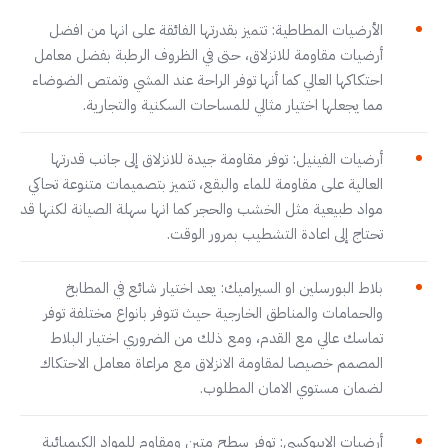
الأرضيات المطاطية: تتميز بقدرتها الفائقة على انها من افضل
أرضيات مقاومة للانزلاق، حتى في الظروف الرطبة بفضل معامل
احتكاكها العالي كما أنها توفر الراحة عند المشي وتمتص الضوضاء
مما يجعلها اختيار مثالي للمساحات السكنية والتجارية.
أرضيات الفينيل: توفر مقاومة جيدة للانزلاق إلى جانب قدرتها
العالية على مقاومة للماء والبقع، تتميز بتصميمات متنوعة تحاكي
مواد طبيعية مثل الخشب والحجر كما انها سهلة الصيانة لكنها قد
تحتاج إلى اعادة التشطيب بمرور الوقت.
بلاط البورسلين او السيراميك: يعد اختيار شائع في المطابخ
والحمامات والمناطق الخارجية حيث تتوفر بانواع مختلفة توفر
تماسك عالي مع القدم، ومع ذلك من الضروري اختيار البلاط
المصمم خصيصا لمقاومة الانزلاق مع مراعاة معامل الاحتكاك
لضمان مستوي الامان المطلوب.
أرضيات الايبوكسي: توفر سطح متين ومقاوم للمواد الكيميائية