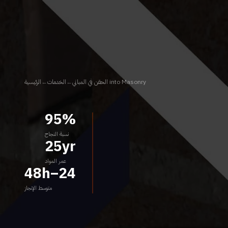
into Masonry الحقن في المباني
←
الخدمات
←
الرئيسية
95%
نسبة النجاح
25yr
عمر المواد
24–48h
متوسط الإنجاز