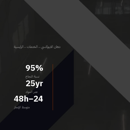
دهان الايبوكسي
←
الخدمات
←
الرئيسية
95%
نسبة النجاح
25yr
عمر المواد
24–48h
متوسط الإنجاز