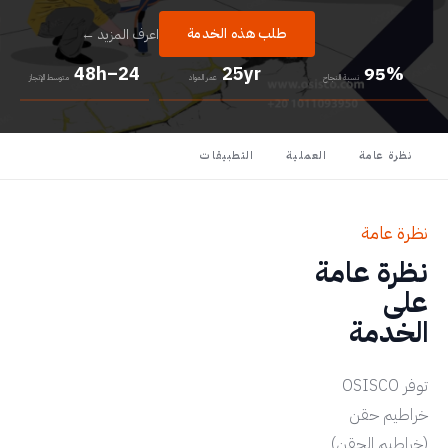
طلب هذه الخدمة
اعرف المزيد ←
24–48h
25yr
95%
نسبة النجاح
عمر المواد
متوسط الإنجاز
نظرة عامة
العملية
التطبيقات
نظرة عامة
نظرة عامة
على
الخدمة
توفر OSISCO
خراطيم حقن
(خراطيم الحقن)