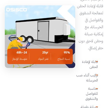
قابلة لإعادة الحقن
لمعالجة الشقوق
والفواصل في
الخرسانة، مع
إمكانية صيانة
وحقن لاحق دون
حفر إضافي.
24–48h
25yr
95%
نسبة النجاح
عمر المواد
متوسط الإنجاز
قابلة لإعادة
الحقن
تركيب أثناء صب
الخرسانة
مناسبة
للفواصل
والشقوق
صيانة طويلة