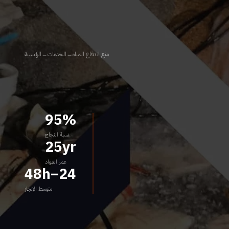
منع اندفاع المياه
←
الخدمات
←
الرئيسية
95%
نسبة النجاح
25yr
عمر المواد
24–48h
متوسط الإنجاز