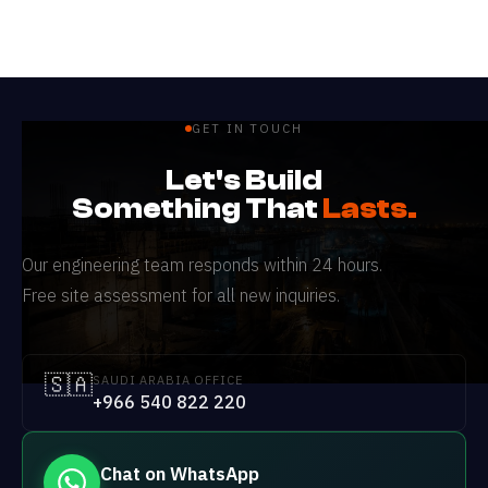
GET IN TOUCH
Let's Build
Something That
Lasts.
Our engineering team responds within 24 hours.
Free site assessment for all new inquiries.
🇸🇦
SAUDI ARABIA OFFICE
+966 540 822 220
Chat on WhatsApp