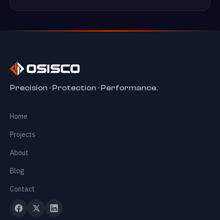
✕
Precision · Protection · Performance.
Home
Home
Services
+
Projects
About
Projects
Blog
Contact
About