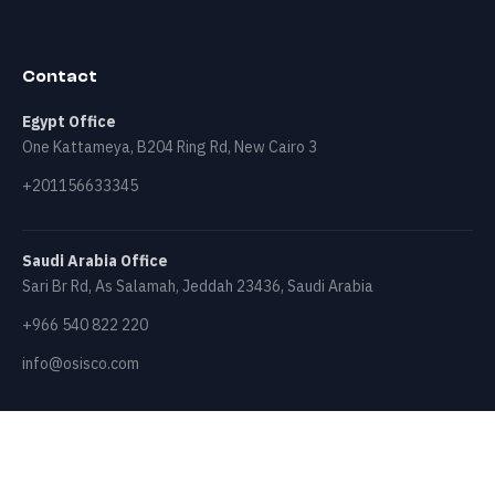
Contact
Egypt Office
One Kattameya, B204 Ring Rd, New Cairo 3
+201156633345
Saudi Arabia Office
Sari Br Rd, As Salamah, Jeddah 23436, Saudi Arabia
+966 540 822 220
info@osisco.com
© 2026 OSISCO Engineering & Contracting