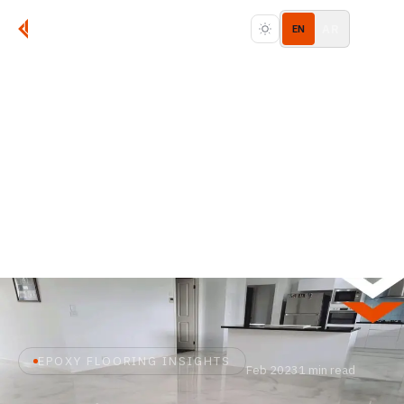
AR
EN
EPOXY FLOORING INSIGHTS
Feb 2023
1 min read