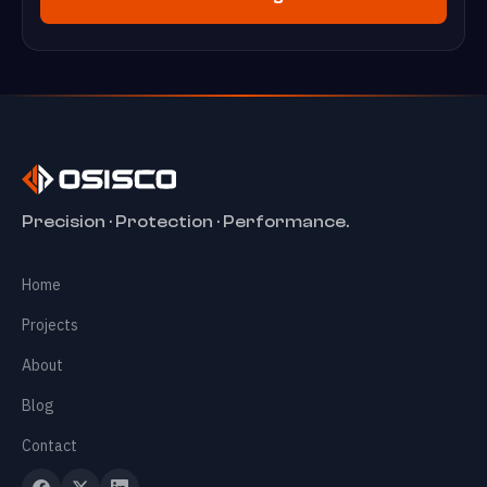
✕
Precision · Protection · Performance.
Home
Home
Services
+
Projects
About
Projects
Blog
Contact
About