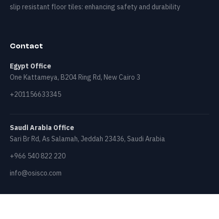
slip resistant floor tiles: enhancing safety and durability
Contact
Egypt Office
One Kattameya, B204 Ring Rd, New Cairo 3
+201156633345
Saudi Arabia Office
Sari Br Rd, As Salamah, Jeddah 23436, Saudi Arabia
+966 540 822 220
info@osisco.com