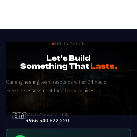
GET IN TOUCH
Let's Build
Something That
Lasts.
Our engineering team responds within 24 hours.
Free site assessment for all new inquiries.
🇸🇦
SAUDI ARABIA OFFICE
+966 540 822 220